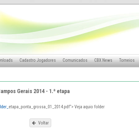
nloads
Cadastro Jogadores
Comunicados
CBX News
Torneios
Campos Gerais 2014 - 1.ª etapa
lder_
etapa_ponta_grossa_01_2014.pdf"> Veja aquio folder
Voltar