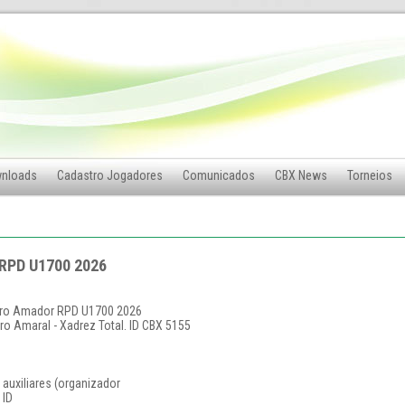
nloads
Cadastro Jogadores
Comunicados
CBX News
Torneios
 RPD U1700 2026
eiro Amador RPD U1700 2026
ro Amaral - Xadrez Total. ID CBX 5155
 auxiliares (organizador
 ID