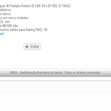
cipal; AI Pablyto Robert ID CBX 39 e ID FIDE 2110652
árbitros;
or lance
iço em cinco rodadas
IDE; sim
de MI/GM; não
evento válido para Rating FIDE). 50
or/
Voltar
©CBX - Confederação Brasileira de Xadrez. Todos os direitos reservados.