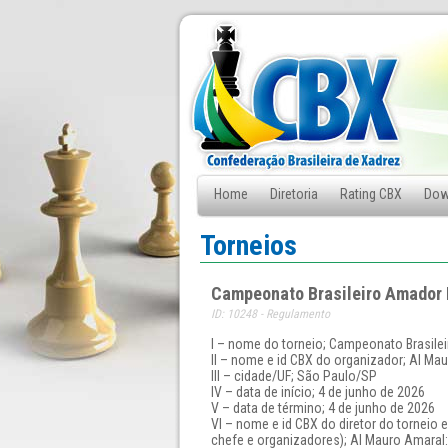
Home
Diretoria
Rating CBX
Dow
Fale Conosco
Torneios
Campeonato Brasileiro Amador
ID: 10248 - Regulamento
I – nome do torneio; Campeonato Brasil
II – nome e id CBX do organizador; AI Mau
III – cidade/UF; São Paulo/SP
IV – data de início; 4 de junho de 2026
V – data de término; 4 de junho de 2026
VI – nome e id CBX do diretor do torneio e
chefe e organizadores); AI Mauro Amaral: