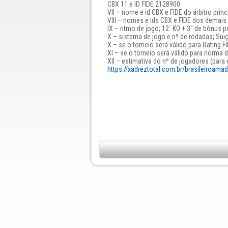
CBX 11 e ID FIDE 2128900
VII – nome e id CBX e FIDE do árbitro prin
VIII – nomes e ids CBX e FIDE dos demais 
IX – ritmo de jogo; 12´ KO + 3" de bônus p
X – sistema de jogo e nº de rodadas; Su
X – se o torneio será válido para Rating F
XI – se o torneio será válido para norma 
XII – estimativa do nº de jogadores (para 
https://xadreztotal.com.br/brasileiroamad