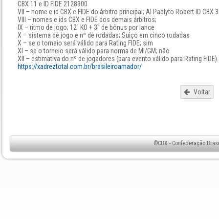
CBX 11 e ID FIDE 2128900
VII – nome e id CBX e FIDE do árbitro principal; AI Pablyto Robert ID CBX 
VIII – nomes e ids CBX e FIDE dos demais árbitros;
IX – ritmo de jogo; 12´ KO + 3" de bônus por lance
X – sistema de jogo e nº de rodadas; Suiço em cinco rodadas
X – se o torneio será válido para Rating FIDE; sim
XI – se o torneio será válido para norma de MI/GM; não
XII – estimativa do nº de jogadores (para evento válido para Rating FIDE).
https://xadreztotal.com.br/brasileiroamador/
Voltar
©CBX - Confederação Brasil