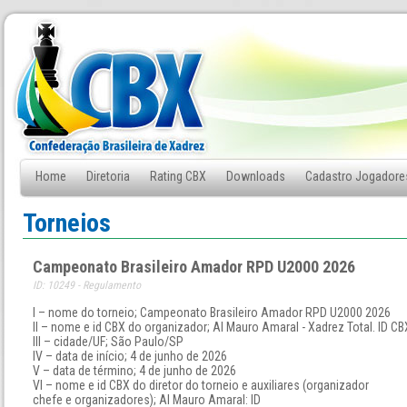
Home
Diretoria
Rating CBX
Downloads
Cadastro Jogadore
Fale Conosco
Torneios
Campeonato Brasileiro Amador RPD U2000 2026
ID: 10249 - Regulamento
I – nome do torneio; Campeonato Brasileiro Amador RPD U2000 2026
II – nome e id CBX do organizador; AI Mauro Amaral - Xadrez Total. ID C
III – cidade/UF; São Paulo/SP
IV – data de início; 4 de junho de 2026
V – data de término; 4 de junho de 2026
VI – nome e id CBX do diretor do torneio e auxiliares (organizador
chefe e organizadores); AI Mauro Amaral: ID