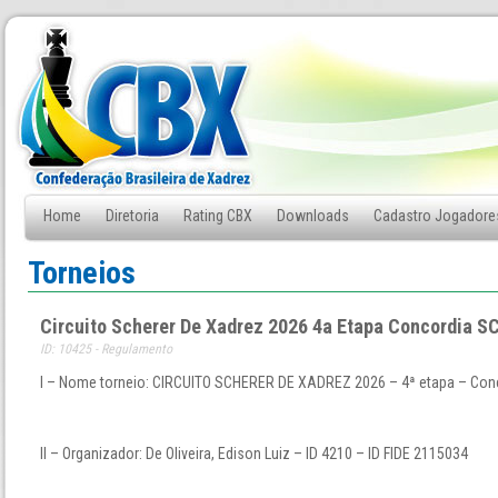
Home
Diretoria
Rating CBX
Downloads
Cadastro Jogadore
Fale Conosco
Torneios
Circuito Scherer De Xadrez 2026 4a Etapa Concordia S
ID: 10425 - Regulamento
I – Nome torneio: CIRCUITO SCHERER DE XADREZ 2026 – 4ª etapa – Con
II – Organizador: De Oliveira, Edison Luiz – ID 4210 – ID FIDE 2115034