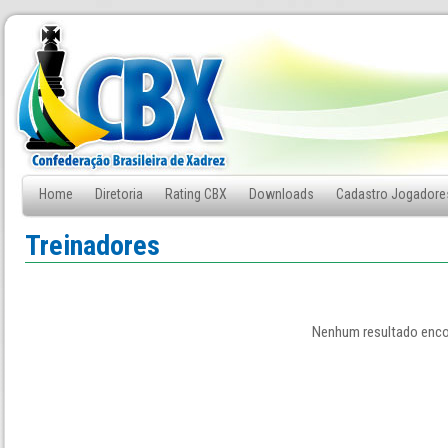
Home
Diretoria
Rating CBX
Downloads
Cadastro Jogadore
Fale Conosco
Treinadores
Nenhum resultado enc