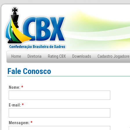
Home
Diretoria
Rating CBX
Downloads
Cadastro Jogadore
Fale Conosco
Fale Conosco
Nome:
*
E-mail:
*
Mensagem:
*