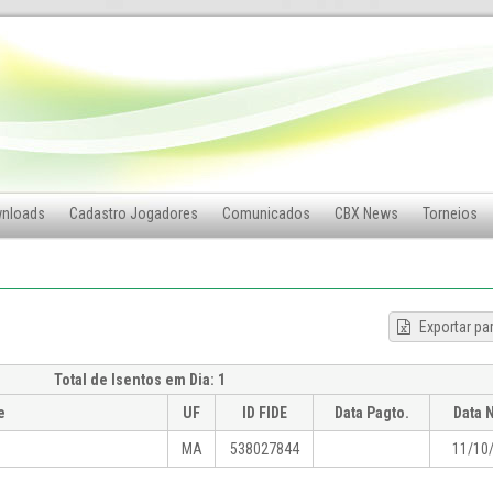
nloads
Cadastro Jogadores
Comunicados
CBX News
Torneios
Exportar pa
Total de Isentos em Dia: 1
e
UF
ID FIDE
Data Pagto.
Data 
MA
538027844
11/10