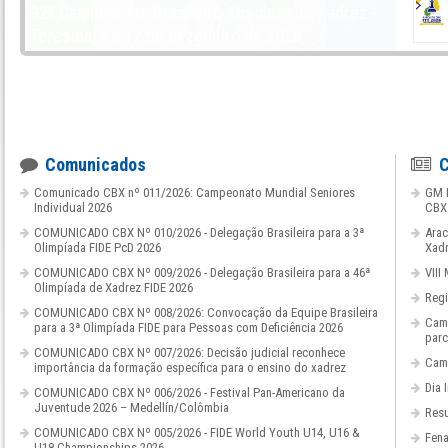
92º Campeonato Brasileiro Absoluto de Xadrez -
Teresina, 5 a 12 de dezembro de 2026
Comunicados
C
Comunicado CBX nº 011/2026: Campeonato Mundial Seniores
GM D
Individual 2026
CBX
COMUNICADO CBX Nº 010/2026 - Delegação Brasileira para a 3ª
Arac
Olimpíada FIDE PcD 2026
Xad
COMUNICADO CBX Nº 009/2026 - Delegação Brasileira para a 46ª
VIII
Olimpíada de Xadrez FIDE 2026
Regi
COMUNICADO CBX Nº 008/2026: Convocação da Equipe Brasileira
Camp
para a 3ª Olimpíada FIDE para Pessoas com Deficiência 2026
parc
COMUNICADO CBX Nº 007/2026: Decisão judicial reconhece
Camp
importância da formação específica para o ensino do xadrez
Dia 
COMUNICADO CBX Nº 006/2026 - Festival Pan-Americano da
Juventude 2026 – Medellín/Colômbia
Resu
COMUNICADO CBX Nº 005/2026 - FIDE World Youth U14, U16 &
Fena
U18 Championships 2026