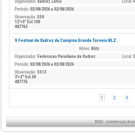
Organizador:
Xadrez Zallio
Local:
Período:
02/08/2026 a 02/08/2026
Observação:
SS9
12'+5'' Est.100
487763
V Festival de Xadrez de Campina Grande Torneio BLZ
Ritmo:
Blitz
Organizador:
Federacao Paraibana de Xadrez
Local:
Período:
02/08/2026 a 02/08/2026
Observação:
SS13
3'+2'' Est.50
487776
1
2
3
©CBX - Confederação Brasil