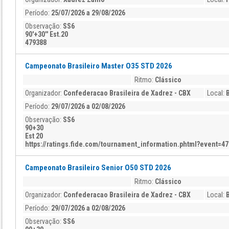
Período:
25/07/2026 a 29/08/2026
Observação:
SS6
90'+30'' Est.20
479388
Campeonato Brasileiro Master O35 STD 2026
Ritmo:
Clássico
Organizador:
Confederacao Brasileira de Xadrez - CBX
Local:
B
Período:
29/07/2026 a 02/08/2026
Observação:
SS6
90+30
Est 20
https://ratings.fide.com/tournament_information.phtml?event=4
Campeonato Brasileiro Senior O50 STD 2026
Ritmo:
Clássico
Organizador:
Confederacao Brasileira de Xadrez - CBX
Local:
B
Período:
29/07/2026 a 02/08/2026
Observação:
SS6