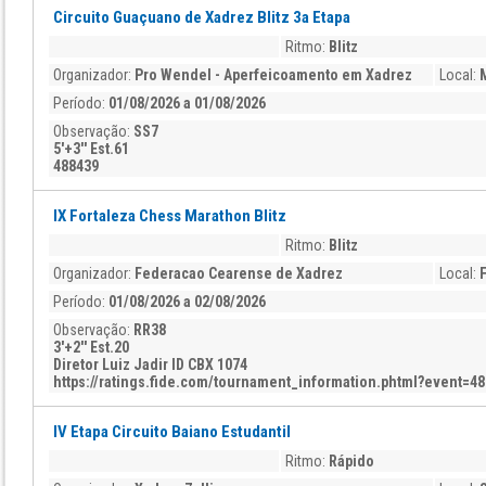
Circuito Guaçuano de Xadrez Blitz 3a Etapa
Ritmo:
Blitz
Organizador:
Pro Wendel - Aperfeicoamento em Xadrez
Local:
Período:
01/08/2026 a 01/08/2026
Observação:
SS7
5'+3'' Est.61
488439
IX Fortaleza Chess Marathon Blitz
Ritmo:
Blitz
Organizador:
Federacao Cearense de Xadrez
Local:
Período:
01/08/2026 a 02/08/2026
Observação:
RR38
3'+2'' Est.20
Diretor Luiz Jadir ID CBX 1074
https://ratings.fide.com/tournament_information.phtml?event=4
IV Etapa Circuito Baiano Estudantil
Ritmo:
Rápido