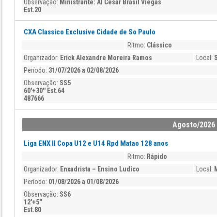
Observação:
Ministrante: AI Cesar Brasil Viegas
Est.20
CXA Classico Exclusive Cidade de So Paulo
Ritmo:
Clássico
Organizador:
Erick Alexandre Moreira Ramos
Local:
Período:
31/07/2026 a 02/08/2026
Observação:
SS5
60'+30'' Est.64
487666
Agosto/2026
Liga ENX II Copa U12 e U14 Rpd Matao 128 anos
Ritmo:
Rápido
Organizador:
Enxadrista – Ensino Ludico
Local:
Período:
01/08/2026 a 01/08/2026
Observação:
SS6
12'+5''
Est.80