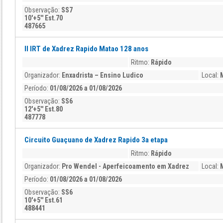
Observação:
SS7
10'+5'' Est.70
487665
II IRT de Xadrez Rapido Matao 128 anos
Ritmo:
Rápido
Organizador:
Enxadrista – Ensino Ludico
Local:
Período:
01/08/2026 a 01/08/2026
Observação:
SS6
12'+5'' Est.80
487778
Circuito Guaçuano de Xadrez Rapido 3a etapa
Ritmo:
Rápido
Organizador:
Pro Wendel - Aperfeicoamento em Xadrez
Local:
Período:
01/08/2026 a 01/08/2026
Observação:
SS6
10'+5'' Est.61
488441