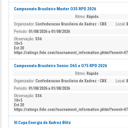
Campeonato Brasileiro Master O35 RPD 2026
Ritmo:
Rápido
Organizador:
Confederacao Brasileira de Xadrez - CBX
Local:
B
Período:
01/08/2026 a 01/08/2026
Observação:
SS6
10+5
Est 20
https://ratings.fide.com/tournament_information.phtml?event=4
Campeonato Brasileiro Senior O65 e O75 RPD 2026
Ritmo:
Rápido
Organizador:
Confederacao Brasileira de Xadrez - CBX
Local:
B
Período:
01/08/2026 a 01/08/2026
Observação:
SS6
10+5
Est 20
https://ratings.fide.com/tournament_information.phtml?event=4
III Copa Energia de Xadrez Blitz