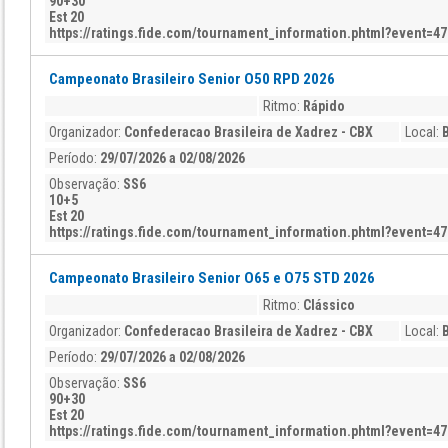
90+30
Est 20
https://ratings.fide.com/tournament_information.phtml?event=4
Campeonato Brasileiro Senior O50 RPD 2026
Ritmo:
Rápido
Organizador:
Confederacao Brasileira de Xadrez - CBX
Local:
B
Período:
29/07/2026 a 02/08/2026
Observação:
SS6
10+5
Est 20
https://ratings.fide.com/tournament_information.phtml?event=4
Campeonato Brasileiro Senior O65 e O75 STD 2026
Ritmo:
Clássico
Organizador:
Confederacao Brasileira de Xadrez - CBX
Local:
B
Período:
29/07/2026 a 02/08/2026
Observação:
SS6
90+30
Est 20
https://ratings.fide.com/tournament_information.phtml?event=4