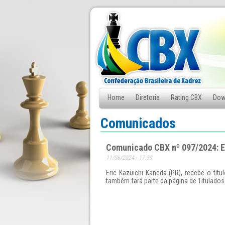
Home
Diretoria
Rating CBX
Dow
Fale Conosco
Comunicados
Comunicado CBX nº 097/2024: E
11/06/2024 - 17:39
Eric Kazuichi Kaneda (PR), recebe o tít
também fará parte da página de Titulados