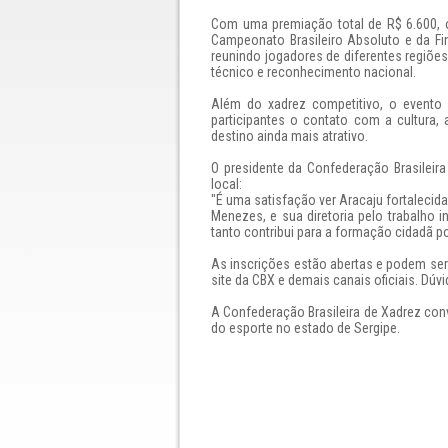
Com uma premiação total de R$ 6.600, o
Campeonato Brasileiro Absoluto e da Fi
reunindo jogadores de diferentes regiõ
técnico e reconhecimento nacional.
Além do xadrez competitivo, o evento 
participantes o contato com a cultura,
destino ainda mais atrativo.
O presidente da Confederação Brasileir
local:
"É uma satisfação ver Aracaju fortalecida
Menezes, e sua diretoria pelo trabalho
tanto contribui para a formação cidadã p
As inscrições estão abertas e podem ser f
site da CBX e demais canais oficiais. D
A Confederação Brasileira de Xadrez con
do esporte no estado de Sergipe.