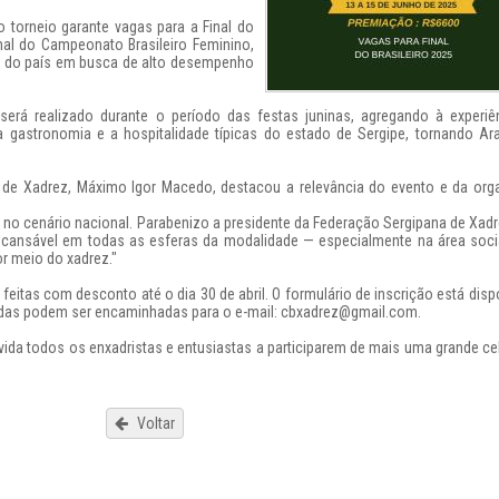
 torneio garante vagas para a Final do
nal do Campeonato Brasileiro Feminino,
es do país em busca de alto desempenho
será realizado durante o período das festas juninas, agregando à experiê
 a gastronomia e a hospitalidade típicas do estado de Sergipe, tornando A
a de Xadrez, Máximo Igor Macedo, destacou a relevância do evento e da org
 no cenário nacional. Parabenizo a presidente da Federação Sergipana de Xadre
 incansável em todas as esferas da modalidade — especialmente na área soc
or meio do xadrez."
eitas com desconto até o dia 30 de abril. O formulário de inscrição está disp
úvidas podem ser encaminhadas para o e-mail: cbxadrez@gmail.com.
vida todos os enxadristas e entusiastas a participarem de mais uma grande c
Voltar