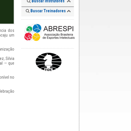
Buscar Instrutores
Buscar Treinadores
ncia dos
racaju um
anização
z, Silvia
ial — que
onível no
elebração