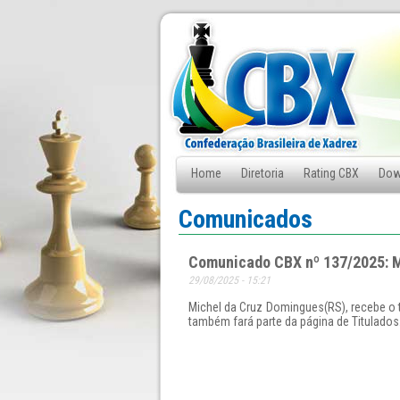
Home
Diretoria
Rating CBX
Dow
Fale Conosco
Comunicados
Comunicado CBX nº 137/2025: M
29/08/2025 - 15:21
Michel da Cruz Domingues(RS), recebe o t
também fará parte da página de Titulados