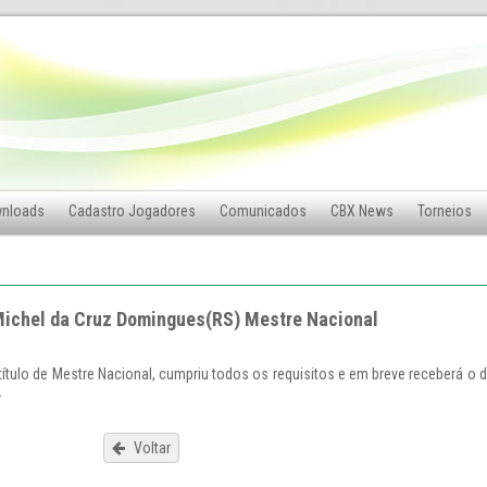
nloads
Cadastro Jogadores
Comunicados
CBX News
Torneios
ichel da Cruz Domingues(RS) Mestre Nacional
ítulo de Mestre Nacional, cumpriu todos os requisitos e em breve receberá o 
.
Voltar