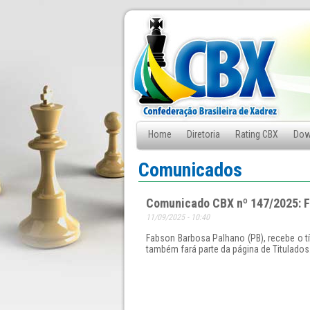
Home
Diretoria
Rating CBX
Dow
Fale Conosco
Comunicados
Comunicado CBX nº 147/2025: F
11/09/2025 - 10:40
Fabson Barbosa Palhano (PB), recebe o tí
também fará parte da página de Titulados