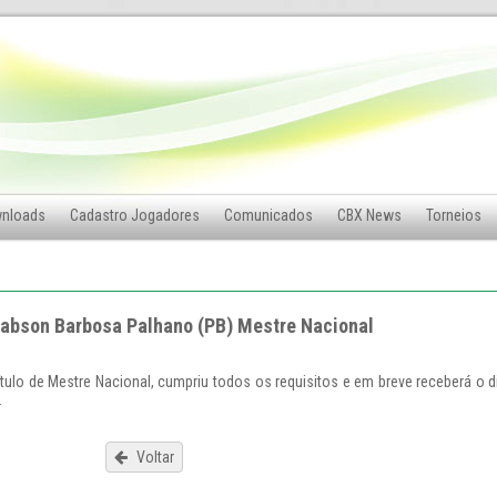
nloads
Cadastro Jogadores
Comunicados
CBX News
Torneios
abson Barbosa Palhano (PB) Mestre Nacional
tulo de Mestre Nacional, cumpriu todos os requisitos e em breve receberá o 
.
Voltar