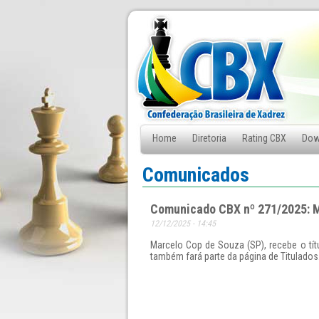
Home
Diretoria
Rating CBX
Dow
Fale Conosco
Comunicados
Comunicado CBX nº 271/2025: M
12/12/2025 - 14:45
Marcelo Cop de Souza (SP), recebe o tít
também fará parte da página de Titulados