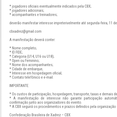
* jogadores oficiais eventualmente indicados pela CBX;
* jogadores adicionais;
* acompanhantes e treinadores;
deverão manifestar interesse impreterivelmente até segunda-feira, 11 de
cbxadrez@gmail.com
A manifestação deverá conter:
* Nome completo;
* ID FIDE;
* Categoria (U14, U16 ou U18);
* Open ou Feminino;
* Nome dos acompanhantes;
* Cidade de embarque;
* Interesse em hospedagem oficial;
* Contato telefônico e e-mail.
IMPORTANTE:
* Os custos de participação, hospedagem, transporte, taxas e demais d
* A manifestação de interesse não garante participação automáti
confirmação junto aos organizadores do evento.
* A CBX seguirá os procedimentos e prazos definidos pela organização
Confederação Brasileira de Xadrez – CBX