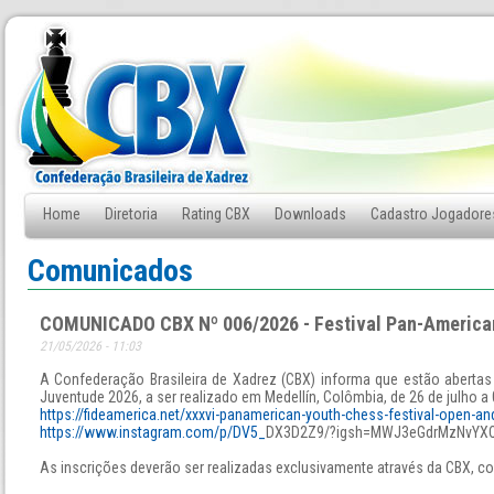
Home
Diretoria
Rating CBX
Downloads
Cadastro Jogadore
Fale Conosco
Comunicados
COMUNICADO CBX Nº 006/2026 - Festival Pan-American
21/05/2026 - 11:03
A Confederação Brasileira de Xadrez (CBX) informa que estão abertas
Juventude 2026, a ser realizado em Medellín, Colômbia, de 26 de julho a
https://fideamerica.net/xxxvi-panamerican-youth-chess-festival-open-and
https://www.instagram.com/p/DV5_
DX3D2Z9/?igsh=MWJ3eGdrMzNvYX
As inscrições deverão ser realizadas exclusivamente através da CBX, c