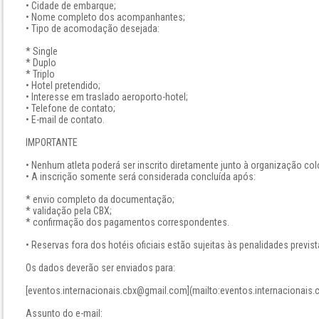
• Cidade de embarque;
• Nome completo dos acompanhantes;
• Tipo de acomodação desejada:
* Single
* Duplo
* Triplo
• Hotel pretendido;
• Interesse em traslado aeroporto-hotel;
• Telefone de contato;
• E-mail de contato.
IMPORTANTE
• Nenhum atleta poderá ser inscrito diretamente junto à organização co
• A inscrição somente será considerada concluída após:
* envio completo da documentação;
* validação pela CBX;
* confirmação dos pagamentos correspondentes.
• Reservas fora dos hotéis oficiais estão sujeitas às penalidades previs
Os dados deverão ser enviados para:
[eventos.internacionais.cbx@gmail.com](mailto:eventos.internacionais
Assunto do e-mail: