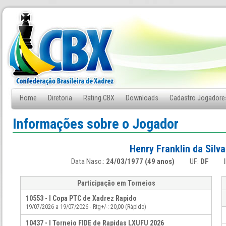
Home
Diretoria
Rating CBX
Downloads
Cadastro Jogadore
Fale Conosco
Informações sobre o Jogador
Henry Franklin da Silv
Data Nasc.:
24/03/1977 (49 anos)
UF:
DF
Participação em Torneios
10553 - I Copa PTC de Xadrez Rapido
19/07/2026 a 19/07/2026 - Rtg+/-: 20,00 (Rápido)
10437 - I Torneio FIDE de Rapidas LXUFU 2026