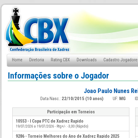
Home
Diretoria
Rating CBX
Downloads
Cadastro Jogadore
Fale Conosco
Informações sobre o Jogador
Joao Paulo Nunes Rei
Data Nasc.:
22/10/2015 (10 anos)
UF:
MG
I
Participação em Torneios
10553 - I Copa PTC de Xadrez Rapido
19/07/2026 a 19/07/2026 - Rtg+/-: -3,00 (Rápido)
9286 - Torneio Melhores do Ano de Xadrez Rapido 2025