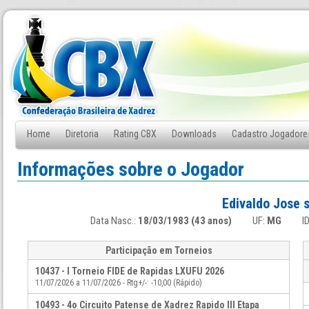
Home
Diretoria
Rating CBX
Downloads
Cadastro Jogadore
Fale Conosco
Informações sobre o Jogador
Edivaldo Jose s
Data Nasc.:
18/03/1983 (43 anos)
UF:
MG
I
Participação em Torneios
10437 - I Torneio FIDE de Rapidas LXUFU 2026
11/07/2026 a 11/07/2026 - Rtg+/-: -10,00 (Rápido)
10493 - 4o Circuito Patense de Xadrez Rapido III Etapa