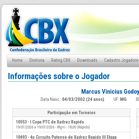
Home
Diretoria
Rating CBX
Downloads
Cadastro Jogadore
Fale Conosco
Informações sobre o Jogador
Marcus Vinicius Godo
Data Nasc.:
04/03/2002 (24 anos)
UF:
MG
I
Participação em Torneios
10553 - I Copa PTC de Xadrez Rapido
19/07/2026 a 19/07/2026 - Rtg+/-: 18,00 (Rápido)
10493 - 4o Circuito Patense de Xadrez Rapido III Etapa