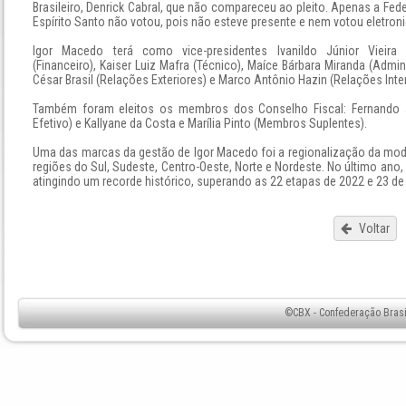
Brasileiro, Denrick Cabral, que não compareceu ao pleito. Apenas a Fe
Espírito Santo não votou, pois não esteve presente e nem votou eletron
Igor Macedo terá como vice-presidentes Ivanildo Júnior Vieira
(Financeiro), Kaiser Luiz Mafra (Técnico), Maíce Bárbara Miranda (Admini
César Brasil (Relações Exteriores) e Marco Antônio Hazin (Relações Inter
Também foram eleitos os membros dos Conselho Fiscal: Fernando J
Efetivo) e Kallyane da Costa e Marília Pinto (Membros Suplentes).
Uma das marcas da gestão de Igor Macedo foi a regionalização da moda
regiões do Sul, Sudeste, Centro-Oeste, Norte e Nordeste. No último ano,
atingindo um recorde histórico, superando as 22 etapas de 2022 e 23 de
Voltar
©CBX - Confederação Brasil