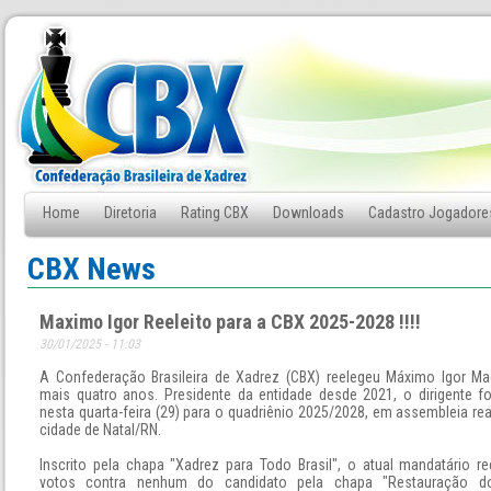
Home
Diretoria
Rating CBX
Downloads
Cadastro Jogadore
Fale Conosco
CBX News
Maximo Igor Reeleito para a CBX 2025-2028 !!!!
30/01/2025 - 11:03
A Confederação Brasileira de Xadrez (CBX) reelegeu Máximo Igor M
mais quatro anos. Presidente da entidade desde 2021, o dirigente foi
nesta quarta-feira (29) para o quadriênio 2025/2028, em assembleia re
cidade de Natal/RN.
Inscrito pela chapa "Xadrez para Todo Brasil", o atual mandatário r
votos contra nenhum do candidato pela chapa "Restauração d