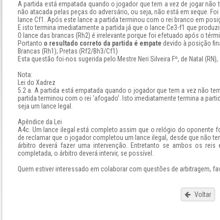
A partida está empatada quando o jogador que tem a vez de jogar não t
não atacada pelas peças do adversário, ou seja, não está em xeque. Fo
lance Cf1. Após este lance a partida terminou com o rei branco em posiç
E isto termina imediatamente a partida já que o lance Ce3-f1 que produzi
O lance das brancas (Rh2) é irrelevante porque foi efetuado após o térmi
Portanto
o resultado correto da partida é empate
devido à posição fina
Brancas (Rh1); Pretas (Rf2/Bh3/Cf1)
Esta questão foi-nos sugerida pelo Mestre Neri Silveira Fº, de Natal (R
Nota:
Lei do Xadrez
5.2 a. A partida está empatada quando o jogador que tem a vez não tem 
partida terminou com o rei ‘afogado’. Isto imediatamente termina a par
seja um lance legal.
Apêndice da Lei
A4c. Um lance ilegal está completo assim que o relógio do oponente 
de reclamar que o jogador completou um lance ilegal, desde que não te
árbitro deverá fazer uma intervenção. Entretanto se ambos os re
completada, o árbitro deverá intervir, se possível.
Quem estiver interessado em colaborar com questões de arbitragem, fav
Voltar