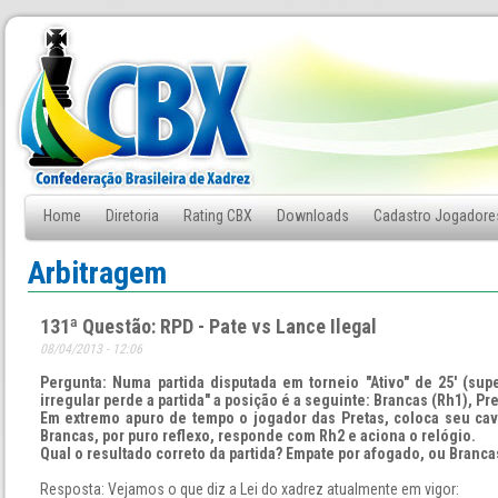
Home
Diretoria
Rating CBX
Downloads
Cadastro Jogadore
Fale Conosco
Arbitragem
131ª Questão: RPD - Pate vs Lance Ilegal
08/04/2013 - 12:06
Pergunta: Numa partida disputada em torneio "Ativo" de 25' (su
irregular perde a partida" a posição é a seguinte: Brancas (Rh1), Pr
Em extremo apuro de tempo o jogador das Pretas, coloca seu cav
Brancas, por puro reflexo, responde com Rh2 e aciona o relógio.
Qual o resultado correto da partida? Empate por afogado, ou Branca
Resposta: Vejamos o que diz a Lei do xadrez atualmente em vigor: