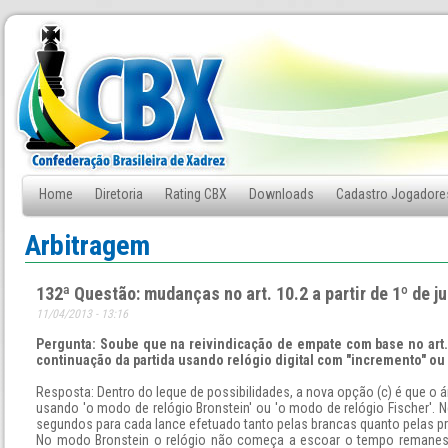
Home
Diretoria
Rating CBX
Downloads
Cadastro Jogadore
Fale Conosco
Arbitragem
132ª Questão: mudanças no art. 10.2 a partir de 1º de j
11/04/2013 - 13:16
Pergunta: Soube que na reivindicação de empate com base no art.
continuação da partida usando relógio digital com "incremento" ou
Resposta: Dentro do leque de possibilidades, a nova opção (c) é que o á
usando 'o modo de relógio Bronstein' ou 'o modo de relógio Fischer'. N
segundos para cada lance efetuado tanto pelas brancas quanto pelas pr
No modo Bronstein o relógio não começa a escoar o tempo remanesc