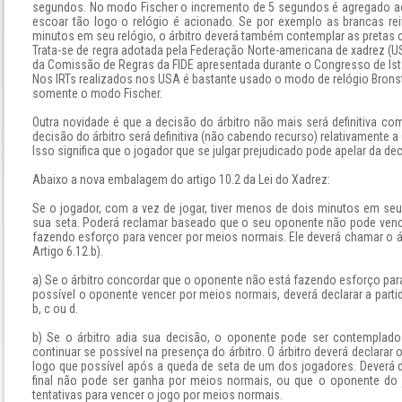
segundos. No modo Fischer o incremento de 5 segundos é agregado 
escoar tão logo o relógio é acionado. Se por exemplo as brancas re
minutos em seu relógio, o árbitro deverá também contemplar as pretas 
Trata-se de regra adotada pela Federação Norte-americana de xadrez (U
da Comissão de Regras da FIDE apresentada durante o Congresso de Is
Nos IRTs realizados nos USA é bastante usado o modo de relógio Bronste
somente o modo Fischer.
Outra novidade é que a decisão do árbitro não mais será definitiva com 
decisão do árbitro será definitiva (não cabendo recurso) relativamente a (a
Isso significa que o jogador que se julgar prejudicado pode apelar da dec
Abaixo a nova embalagem do artigo 10.2 da Lei do Xadrez:
Se o jogador, com a vez de jogar, tiver menos de dois minutos em seu
sua seta. Poderá reclamar baseado que o seu oponente não pode venc
fazendo esforço para vencer por meios normais. Ele deverá chamar o árb
Artigo 6.12.b).
a) Se o árbitro concordar que o oponente não está fazendo esforço para
possível o oponente vencer por meios normais, deverá declarar a part
b, c ou d.
b) Se o árbitro adia sua decisão, o oponente pode ser contemplado
continuar se possível na presença do árbitro. O árbitro deverá declarar 
logo que possível após a queda de seta de um dos jogadores. Deverá 
final não pode ser ganha por meios normais, ou que o oponente do j
tentativas para vencer o jogo por meios normais.