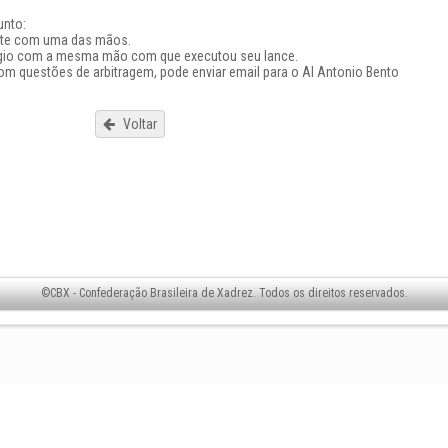
unto:
mente com uma das mãos.
relógio com a mesma mão com que executou seu lance.
om questões de arbitragem, pode enviar email para o
AI Antonio Bento
Voltar
©CBX - Confederação Brasileira de Xadrez. Todos os direitos reservados.