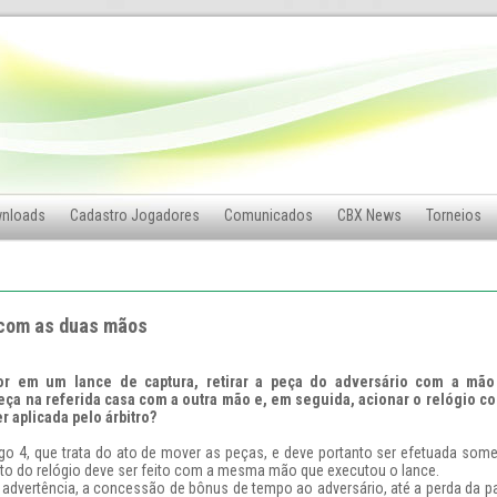
nloads
Cadastro Jogadores
Comunicados
CBX News
Torneios
 com as duas mãos
r em um lance de captura, retirar a peça do adversário com a mão 
ça na referida casa com a outra mão e, em seguida, acionar o relógio c
r aplicada pelo árbitro?
tigo 4, que trata do ato de mover as peças, e deve portanto ser efetuada so
o do relógio deve ser feito com a mesma mão que executou o lance.
 advertência, a concessão de bônus de tempo ao adversário, até a perda da p