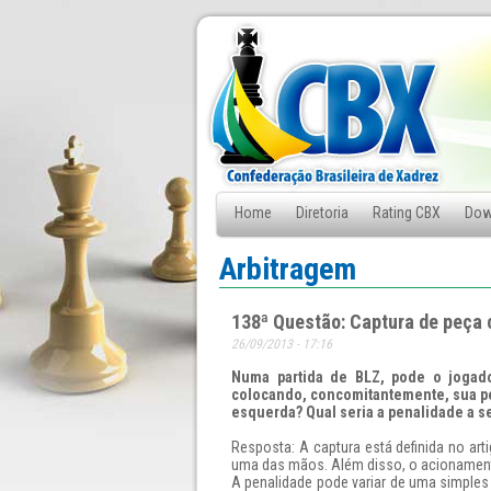
Home
Diretoria
Rating CBX
Dow
Fale Conosco
Arbitragem
138ª Questão: Captura de peça
26/09/2013 - 17:16
Numa partida de BLZ, pode o jogado
colocando, concomitantemente, sua pe
esquerda? Qual seria a penalidade a se
Resposta: A captura está definida no ar
uma das mãos. Além disso, o acionament
A penalidade pode variar de uma simples