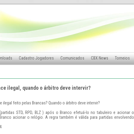
nloads
Cadastro Jogadores
Comunicados
CBX News
Torneios
e ilegal, quando o árbitro deve intervir?
ilegal feito pelas Brancas? Quando o árbitro deve intervir?
(partidas STD, RPD, BLZ ) após o Branco efetuá-lo no tabuleiro e acionar o
o Branco acionar o relógio. A regra também é válida para partidas envolvend
4