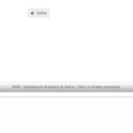
Voltar
©CBX - Confederação Brasileira de Xadrez. Todos os direitos reservados.