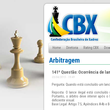
Home
Diretoria
Rating CBX
Dow
Fale Conosco
Arbitragem
141ª Questão: Ocorrência de lanc
03/04/2015 - 19:49
Pergunta: Quando está concluído um lance 
Reposta: O lance ilegal está concluído 
Portanto, o árbitro deve intervir após 
deficiente visual.
Base Legal: Artigo 7.5, Apêndices A4b e B