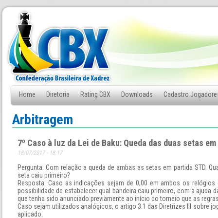
Home
Diretoria
Rating CBX
Downloads
Cadastro Jogadore
Fale Conosco
Arbitragem
7º Caso à luz da Lei de Baku: Queda das duas setas em
18/07/2017 - 18:17
Pergunta: Com relação a queda de ambas as setas em partida STD. Qual 
seta caiu primeiro?
Resposta: Caso as indicações sejam de 0,00 em ambos os relógios e 
possibilidade de estabelecer qual bandeira caiu primeiro, com a ajuda 
que tenha sido anunciado previamente ao início do torneio que as regras d
Caso sejam utilizados analógicos, o artigo 3.1 das Diretrizes III sobre j
aplicado.