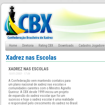
Home
Diretoria
Rating CBX
Downloads
Cadastro Jogadore
Fale Conosco
Xadrez nas Escolas
XADREZ NAS ESCOLAS
10/01/2003 - 17:06
A Confederação vem mantendo contatos para
um plano nacional de xadrez nas escolas e
comunidades carentes com o Ministro Agnello
Queiroz. A CBX desde 1999 inicou um projeto
de expansão do xadrez escolar que foi um
sucesso e hoje o xadrez escolar é uma realidade
e responsável pelo crescimento do xadrez no Brasil.