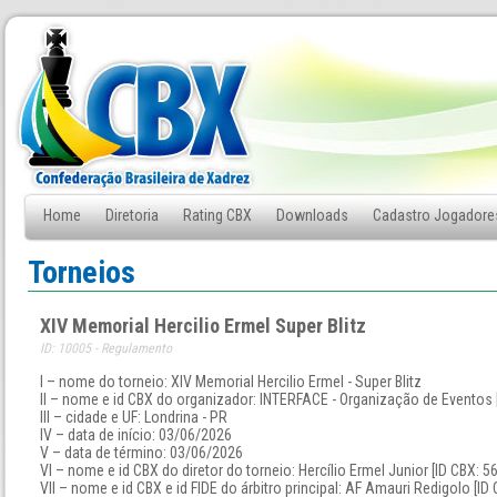
Home
Diretoria
Rating CBX
Downloads
Cadastro Jogadore
Fale Conosco
Torneios
XIV Memorial Hercilio Ermel Super Blitz
ID: 10005 - Regulamento
I – nome do torneio: XIV Memorial Hercilio Ermel - Super Blitz
II – nome e id CBX do organizador: INTERFACE - Organização de Eventos 
III – cidade e UF: Londrina - PR
IV – data de início: 03/06/2026
V – data de término: 03/06/2026
VI – nome e id CBX do diretor do torneio: Hercílio Ermel Junior [ID CBX: 5
VII – nome e id CBX e id FIDE do árbitro principal: AF Amauri Redigolo [ID 