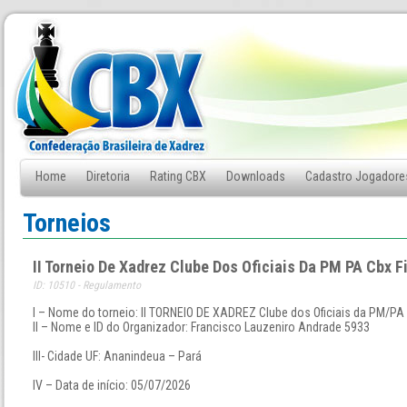
Home
Diretoria
Rating CBX
Downloads
Cadastro Jogadore
Fale Conosco
Torneios
II Torneio De Xadrez Clube Dos Oficiais Da PM PA Cbx F
ID: 10510 - Regulamento
I – Nome do torneio: II TORNEIO DE XADREZ Clube dos Oficiais da PM/P
II – Nome e ID do Organizador: Francisco Lauzeniro Andrade 5933
III- Cidade UF: Ananindeua – Pará
IV – Data de início: 05/07/2026