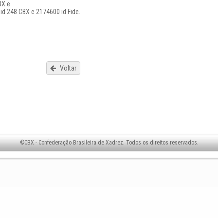
BX e
id 248 CBX e 2174600 id Fide.
Voltar
©CBX - Confederação Brasileira de Xadrez. Todos os direitos reservados.