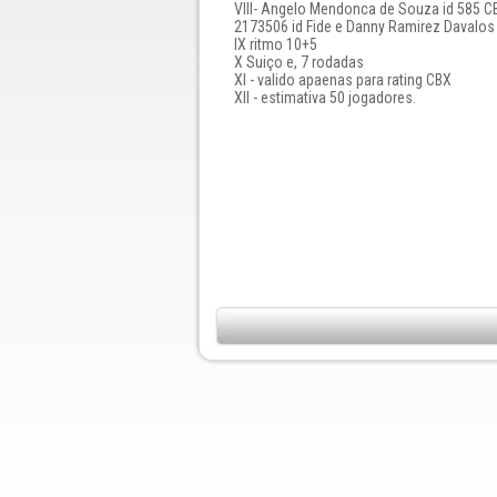
Vlll- Angelo Mendonca de Souza id 585 C
2173506 id Fide e Danny Ramirez Davalos 
lX ritmo 10+5
X Suiço e, 7 rodadas
Xl - valido apaenas para rating CBX
Xll - estimativa 50 jogadores.