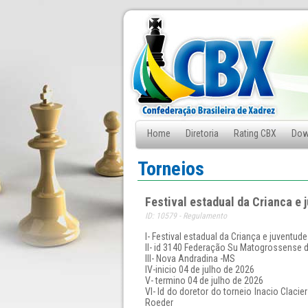
Home
Diretoria
Rating CBX
Dow
Fale Conosco
Torneios
Festival estadual da Crianca e
ID: 10579 - Regulamento
l- Festival estadual da Criança e juventu
ll- id 3140 Federação Su Matogrossense 
lll- Nova Andradina -MS
lV-inicio 04 de julho de 2026
V- termino 04 de julho de 2026
Vl- Id do doretor do torneio Inacio Claci
Roeder