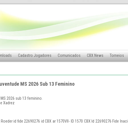
nloads
Cadastro Jogadores
Comunicados
CBX News
Torneios
 juventude MS 2026 Sub 13 Feminino
de MS 2026 sub 13 feminino.
de Xadrez
er Roeder id fide 22690276 id CBX ar 1570Vll- ID 1570 CBX Id 22690276 Fide Inaci