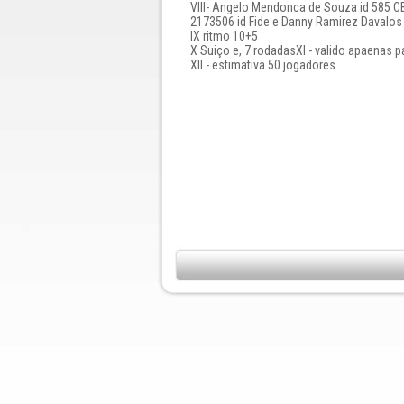
Vlll- Angelo Mendonca de Souza id 585 C
2173506 id Fide e Danny Ramirez Davalos 
lX ritmo 10+5
X Suiço e, 7 rodadasXl - valido apaenas p
Xll - estimativa 50 jogadores.