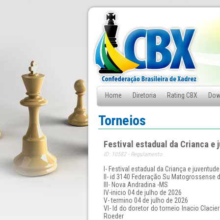
Home
Diretoria
Rating CBX
Dow
Fale Conosco
Torneios
Festival estadual da Crianca e
ID: 10582 - Regulamento
l- Festival estadual da Criança e juventu
ll- id 3140 Federação Su Matogrossense 
lll- Nova Andradina -MS
lV-inicio 04 de julho de 2026
V- termino 04 de julho de 2026
Vl- Id do doretor do torneio Inacio Claci
Roeder