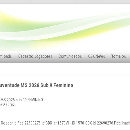
nloads
Cadastro Jogadores
Comunicados
CBX News
Torneios
 juventude MS 2026 Sub 9 Feminino
de MS 2026 sub 09 FEMININO.
de Xadrez
er Roeder id fide 22690276 id CBX ar 1570Vll- ID 1570 CBX Id 22690276 Fide Inaci