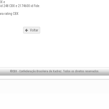
BX e
id 248 CBX e 2174600 id Fide.
ara rating CBX
Voltar
©CBX - Confederação Brasileira de Xadrez. Todos os direitos reservados.