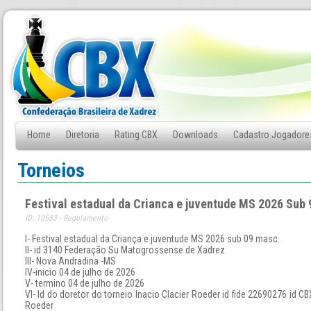
Home
Diretoria
Rating CBX
Downloads
Cadastro Jogadore
Fale Conosco
Torneios
Festival estadual da Crianca e juventude MS 2026 Sub
ID: 10583 - Regulamento
l- Festival estadual da Criança e juventude MS 2026 sub 09 masc.
ll- id 3140 Federação Su Matogrossense de Xadrez
lll- Nova Andradina -MS
lV-inicio 04 de julho de 2026
V- termino 04 de julho de 2026
Vl- Id do doretor do torneio Inacio Clacier Roeder id fide 22690276 id C
Roeder