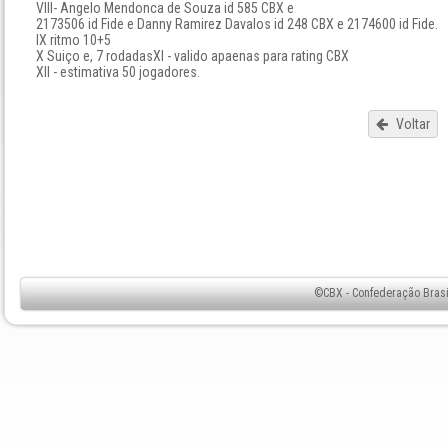
Vlll- Angelo Mendonca de Souza id 585 CBX e
2173506 id Fide e Danny Ramirez Davalos id 248 CBX e 2174600 id Fide.
lX ritmo 10+5
X Suiço e, 7 rodadasXl - valido apaenas para rating CBX
Xll - estimativa 50 jogadores.
Voltar
©CBX - Confederação Brasil