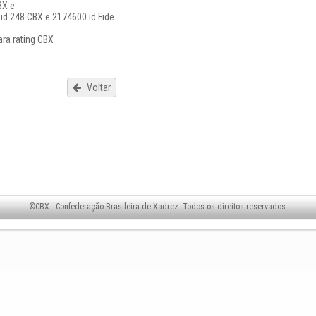
BX e
id 248 CBX e 2174600 id Fide.
ara rating CBX
Voltar
©CBX - Confederação Brasileira de Xadrez. Todos os direitos reservados.