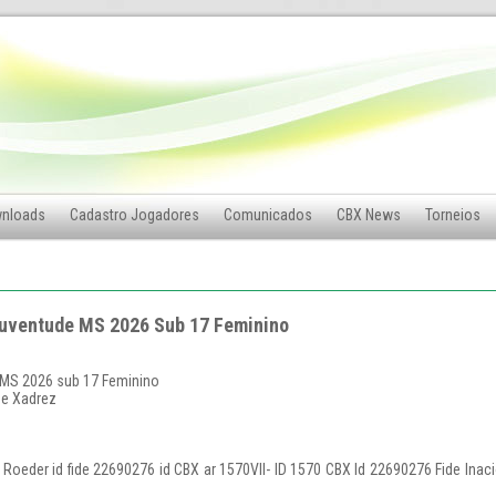
nloads
Cadastro Jogadores
Comunicados
CBX News
Torneios
 juventude MS 2026 Sub 17 Feminino
e MS 2026 sub 17 Feminino
de Xadrez
er Roeder id fide 22690276 id CBX ar 1570Vll- ID 1570 CBX Id 22690276 Fide Inaci