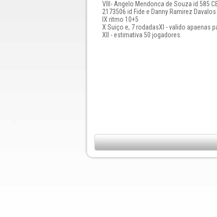
Vlll- Angelo Mendonca de Souza id 585 C
2173506 id Fide e Danny Ramirez Davalos 
lX ritmo 10+5
X Suiço e, 7 rodadasXl - valido apaenas p
Xll - estimativa 50 jogadores.