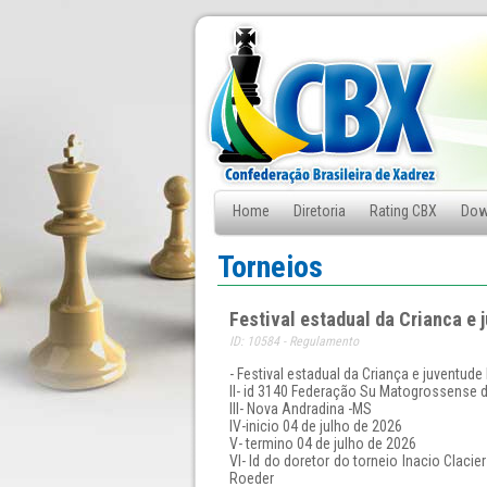
Home
Diretoria
Rating CBX
Dow
Fale Conosco
Torneios
Festival estadual da Crianca e
ID: 10584 - Regulamento
- Festival estadual da Criança e juventud
ll- id 3140 Federação Su Matogrossense 
lll- Nova Andradina -MS
lV-inicio 04 de julho de 2026
V- termino 04 de julho de 2026
Vl- Id do doretor do torneio Inacio Claci
Roeder