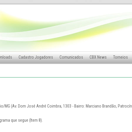
nloads
Cadastro Jogadores
Comunicados
CBX News
Torneios
o/MG (Av. Dom José André Coimbra, 1303 - Bairro: Marciano Brandão, Patrocíni
rama que segue (Item 8).