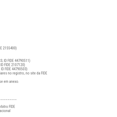
IDE 2155400)
3; ID FIDE 44790511)
ID FIDE 2107120)
 ID FIDE 44790503)
ares no registro, no site da FIDE
se em anexo.
__________
rbitro FIDE
acional