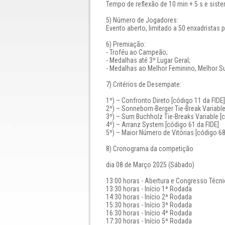
Tempo de reflexão de 10 min + 5 s e sist
5) Número de Jogadores:
Evento aberto, limitado a 50 enxadristas p
6) Premiação:
- Troféu ao Campeão;
- Medalhas até 3º Lugar Geral;
- Medalhas ao Melhor Feminino, Melhor S
7) Critérios de Desempate:
1º) – Confronto Direto [código 11 da FIDE]
2º) – Sonneborn-Berger Tie-Break Variable
3º) – Sum Buchholz Tie-Breaks Variable [c
4º) – Arranz System [código 61 da FIDE]
5º) – Maior Número de Vitórias [código 68
8) Cronograma da competição
dia 08 de Março 2025 (Sábado)
13:00 horas - Abertura e Congresso Técn
13:30 horas - Início 1ª Rodada
14:30 horas - Início 2ª Rodada
15:30 horas - Início 3ª Rodada
16:30 horas - Início 4ª Rodada
17:30 horas - Início 5ª Rodada