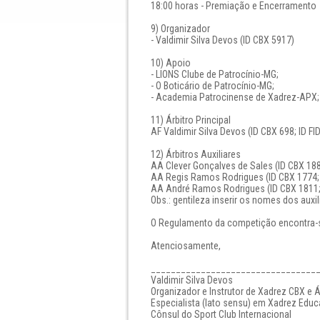
18:00 horas - Premiação e Encerramento
9) Organizador
- Valdimir Silva Devos (ID CBX 5917)
10) Apoio
- LIONS Clube de Patrocínio-MG;
- O Boticário de Patrocínio-MG;
- Academia Patrocinense de Xadrez-APX;
11) Árbitro Principal
AF Valdimir Silva Devos (ID CBX 698; ID F
12) Árbitros Auxiliares
AA Clever Gonçalves de Sales (ID CBX 188
AA Regis Ramos Rodrigues (ID CBX 1774; 
AA André Ramos Rodrigues (ID CBX 1811;
Obs.: gentileza inserir os nomes dos auxili
O Regulamento da competição encontra-
Atenciosamente,
_________________________________
Valdimir Silva Devos
Organizador e Instrutor de Xadrez CBX e Á
Especialista (lato sensu) em Xadrez Educ
Cônsul do Sport Club Internacional