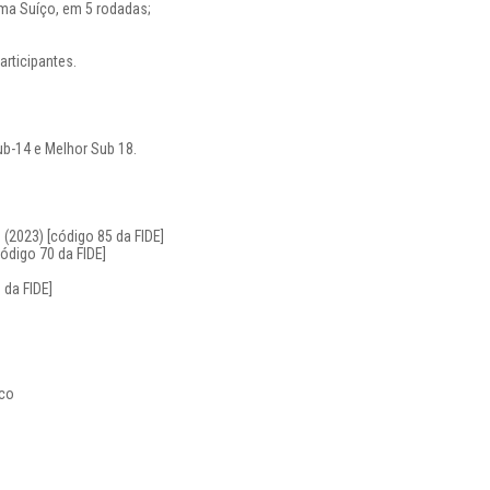
ema Suíço, em 5 rodadas;
articipantes.
ub-14 e Melhor Sub 18.
 (2023) [código 85 da FIDE]
ódigo 70 da FIDE]
 da FIDE]
ico