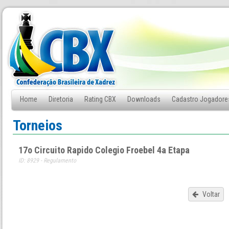
Home
Diretoria
Rating CBX
Downloads
Cadastro Jogadore
Fale Conosco
Torneios
17o Circuito Rapido Colegio Froebel 4a Etapa
ID: 8929 - Regulamento
Voltar