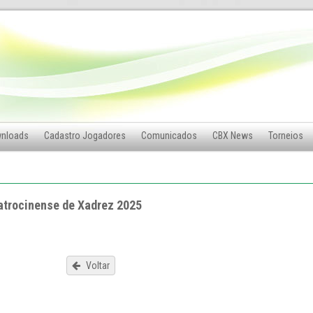
nloads
Cadastro Jogadores
Comunicados
CBX News
Torneios
atrocinense de Xadrez 2025
Voltar