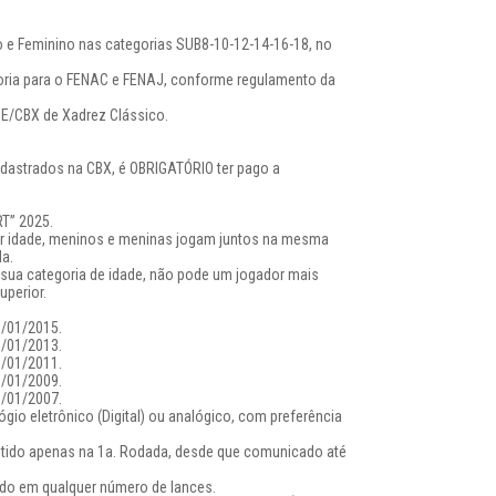
e Feminino nas categorias SUB8-10-12-14-16-18, no
oria para o FENAC e FENAJ, conforme regulamento da
DE/CBX de Xadrez Clássico.
adastrados na CBX, é OBRIGATÓRIO ter pago a
RT” 2025.
por idade, meninos e meninas jogam juntos na mesma
a.
sua categoria de idade, não pode um jogador mais
uperior.
1/01/2015.
1/01/2013.
1/01/2011.
1/01/2009.
1/01/2007.
ógio eletrônico (Digital) ou analógico, com preferência
itido apenas na 1a. Rodada, desde que comunicado até
do em qualquer número de lances.