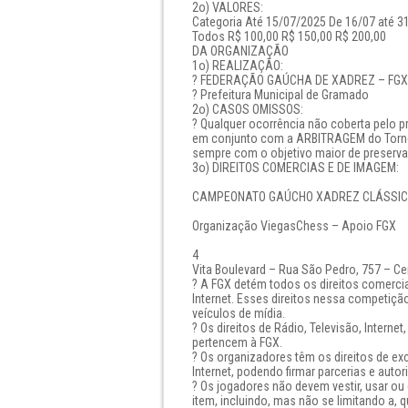
2o) VALORES:
Categoria Até 15/07/2025 De 16/07 até 3
Todos R$ 100,00 R$ 150,00 R$ 200,00
DA ORGANIZAÇÃO
1o) REALIZAÇÃO:
? FEDERAÇÃO GAÚCHA DE XADREZ – FGX
? Prefeitura Municipal de Gramado
2o) CASOS OMISSOS:
? Qualquer ocorrência não coberta pelo 
em conjunto com a ARBITRAGEM do Tornei
sempre com o objetivo maior de preservar
3o) DIREITOS COMERCIAS E DE IMAGEM:
CAMPEONATO GAÚCHO XADREZ CLÁSSICO 2
Organização ViegasChess – Apoio FGX
4
Vita Boulevard – Rua São Pedro, 757 – Ce
? A FGX detém todos os direitos comerci
Internet. Esses direitos nessa competiçã
veículos de mídia.
? Os direitos de Rádio, Televisão, Internet
pertencem à FGX.
? Os organizadores têm os direitos de exc
Internet, podendo firmar parcerias e auto
? Os jogadores não devem vestir, usar ou 
item, incluindo, mas não se limitando a, 