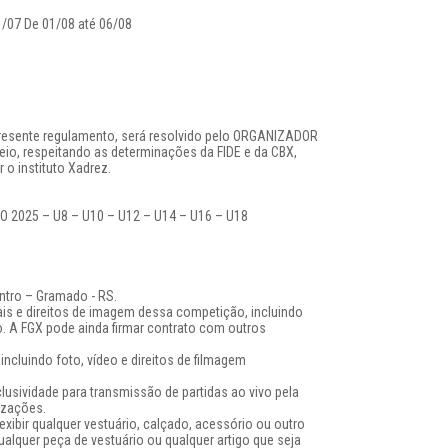
1/07 De 01/08 até 06/08
presente regulamento, será resolvido pelo ORGANIZADOR
o, respeitando as determinações da FIDE e da CBX,
 o instituto Xadrez.
025 – U8 – U10 – U12 – U14 – U16 – U18
ntro – Gramado - RS.
ais e direitos de imagem dessa competição, incluindo
o. A FGX pode ainda firmar contrato com outros
, incluindo foto, vídeo e direitos de filmagem
lusividade para transmissão de partidas ao vivo pela
rizações.
exibir qualquer vestuário, calçado, acessório ou outro
qualquer peça de vestuário ou qualquer artigo que seja