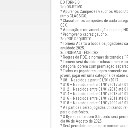
DO TORNEIO
1o) OBJETIVO:
? Apurar os Campeões Gaúchos Absoluto 
ritmo CLÁSSICO.
? Classificar os campeões de cada categ
CBX.
? Aquisição e movimentação de rating FI
? Promover o xadrez gaúcho.
2o) PRÉ-REQUISITO:
? Torneio Aberto a todos os jogadores c
anuidade 2025.
3o) NORMAS TÉCNICAS:
? Regras da FIDE, e normas de torneios “I
? Torneio será dividido exclusivamente 
categoria, porém com premiação separad
? Todos os jogadores jogam somente na 
jovem, jogar em uma categoria de idade s
? U8 – Nascidos a partir 01/01/2017.
? U10 – Nascidos entre 01/01/2017 até 0
? U12 – Nascidos entre 01/01/2015 até 0
? U14 – Nascidos entre 01/01/2013 até 0
? U16 – Nascidos entre 01/01/2011 até 0
? U18 – Nascidos entre 01/01/2009 até 0
? As partidas serão jogadas utilizando rel
para o eletrônico.
? O Bye ausente com 0,5 ponto será perm
dia 06 de Agosto de 2025.
? Será permitido empate por comum acor