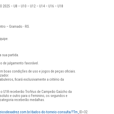
025 – U8 – U10 – U12 – U14 – U16 – U18
ntro – Gramado - RS.
quipe.
a sua partida.
so de julgamento favorável.
 em boas condições de uso e jogos de peças oficiais.
izador.
buleiros, ficará exclusivamente a critério da
é o U18 receberão Troféus de Campeão Gaúcho da
bsoluto e outro para o Feminino, os segundos e
categoria receberão medalhas.
neiosdexadrez.com.br/dados-do-torneio-consulta/?Trn_
ID=32