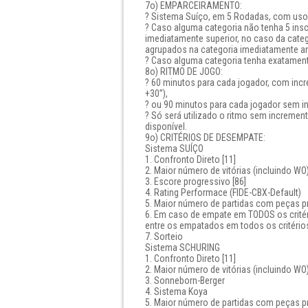
7o) EMPARCEIRAMENTO:
? Sistema Suíço, em 5 Rodadas, com uso
? Caso alguma categoria não tenha 5 ins
imediatamente superior, no caso da categ
agrupados na categoria imediatamente ant
? Caso alguma categoria tenha exatamente
8o) RITMO DE JOGO:
? 60 minutos para cada jogador, com inc
+30”),
? ou 90 minutos para cada jogador sem in
? Só será utilizado o ritmo sem increme
disponível.
9o) CRITÉRIOS DE DESEMPATE:
Sistema SUÍÇO
1. Confronto Direto [11]
2. Maior número de vitórias (incluindo WO)
3. Escore progressivo [86]
4. Rating Performace (FIDE-CBX-Default)
5. Maior número de partidas com peças p
6. Em caso de empate em TODOS os crité
entre os empatados em todos os critério
7. Sorteio
Sistema SCHURING
1. Confronto Direto [11]
2. Maior número de vitórias (incluindo WO)
3. Sonneborn-Berger
4. Sistema Koya
5. Maior número de partidas com peças p