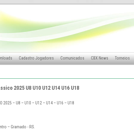
nloads
Cadastro Jogadores
Comunicados
CBX News
Torneios
ssico 2025 U8 U10 U12 U14 U16 U18
025 – U8 – U10 – U12 – U14 – U16 – U18
ntro – Gramado - RS.