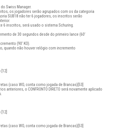
 do Swiss Manager.
critos, os jogadores serão agrupados com os da categoria
oria SUB18 não ter 6 jogadores, os inscritos serão
erior.
 6 inscritos, será usado o sistema Schuring.
remento de 30 segundos desde do primeiro lance (60’
cremento (90’ KO).
nto, quando não houver relógio com incremento
 [12]
retas (caso WO, conta como jogada de Brancas)[53]
rios anteriores, o CONFRONTO DIRETO será novamente aplicado
s.
 [12]
retas (caso WO, conta como jogada de Brancas)[53]