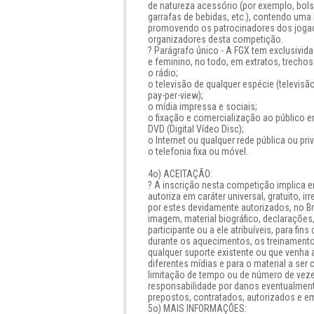
de natureza acessório (por exemplo, bolsa
garrafas de bebidas, etc.), contendo uma 
promovendo os patrocinadores dos jogad
organizadores desta competição.
? Parágrafo único - A FGX tem exclusivid
e feminino, no todo, em extratos, trechos
o rádio;
o televisão de qualquer espécie (televisão
pay-per-view);
o mídia impressa e sociais;
o fixação e comercialização ao público em
DVD (Digital Vídeo Disc);
o Internet ou qualquer rede pública ou p
o telefonia fixa ou móvel.
4o) ACEITAÇÃO:
? A inscrição nesta competição implica 
autoriza em caráter universal, gratuito, irr
por estes devidamente autorizados, no Bra
imagem, material biográfico, declarações
participante ou a ele atribuíveis, para fi
durante os aquecimentos, os treinament
qualquer suporte existente ou que venha 
diferentes mídias e para o material a ser
limitação de tempo ou de número de veze
responsabilidade por danos eventualment
prepostos, contratados, autorizados e 
5o) MAIS INFORMAÇÕES: