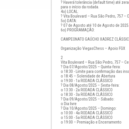
? Haverá tolerância (default time) até zer
para o início da rodada.
4o) LOCAL:
? Vita Boulevard – Rua São Pedro, 757 – 
5o) DATA:
? 07 de Agosto até 10 de Agosto de 2025
6o) PROGRAMAÇÃO:
CAMPEONATO GAÚCHO XADREZ CLÁSSICO 2
Organização ViegasChess – Apoio FGX
2
Vita Boulevard – Rua São Pedro, 757 – Ce
? Dia 07/Agosto/2025 – Quinta-feira:
o 18:30 - Limite para confirmação das ins
o 18:45 – Solenidade de Abertura
o 19:00 - 1a RODADA CLÁSSICO
? Dia 08/Agosto/2025 – Sexta-feira:
o 13:30 - 2a RODADA CLÁSSICO
o 18:30 - 3a RODADA CLÁSSICO
? Dia 09/Agosto/2025 – Sábado:
o Dia livre
? Dia 10/Agosto/2025 – Domingo:
o 10:00 - 4a RODADA CLÁSSICO
o 15:00 - 5a RODADA CLÁSSICO
o 19:00 – Premiação e Encerramento