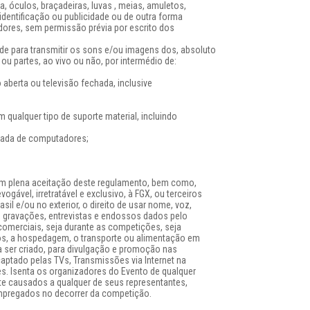
, óculos, braçadeiras, luvas , meias, amuletos,
identificação ou publicidade ou de outra forma
ores, sem permissão prévia por escrito dos
ade para transmitir os sons e/ou imagens dos, absoluto
 ou partes, ao vivo ou não, por intermédio de:
 aberta ou televisão fechada, inclusive
 qualquer tipo de suporte material, incluindo
rivada de computadores;
em plena aceitação deste regulamento, bem como,
evogável, irretratável e exclusivo, à FGX, ou terceiros
sil e/ou no exterior, o direito de usar nome, voz,
, gravações, entrevistas e endossos dados pelo
ns comerciais, seja durante as competições, seja
os, a hospedagem, o transporte ou alimentação em
a ser criado, para divulgação e promoção nas
 captado pelas TVs, Transmissões via Internet na
s. Isenta os organizadores do Evento de qualquer
e causados a qualquer de seus representantes,
empregados no decorrer da competição.