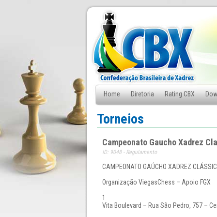
Home
Diretoria
Rating CBX
Dow
Fale Conosco
Torneios
Campeonato Gaucho Xadrez Cla
ID: 9048 - Regulamento
CAMPEONATO GAÚCHO XADREZ CLÁSSICO 2
Organização ViegasChess – Apoio FGX
1
Vita Boulevard – Rua São Pedro, 757 – Ce