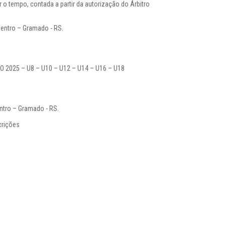
ar o tempo, contada a partir da autorização do Árbitro
Centro – Gramado - RS.
.
025 – U8 – U10 – U12 – U14 – U16 – U18
ntro – Gramado - RS.
crições