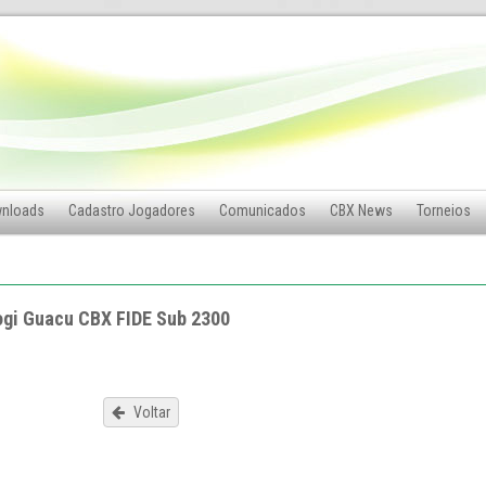
nloads
Cadastro Jogadores
Comunicados
CBX News
Torneios
ogi Guacu CBX FIDE Sub 2300
Voltar