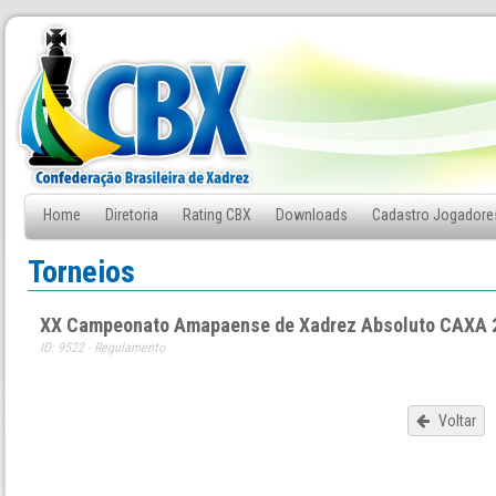
Home
Diretoria
Rating CBX
Downloads
Cadastro Jogadore
Fale Conosco
Torneios
XX Campeonato Amapaense de Xadrez Absoluto CAXA 
ID: 9522 - Regulamento
Voltar