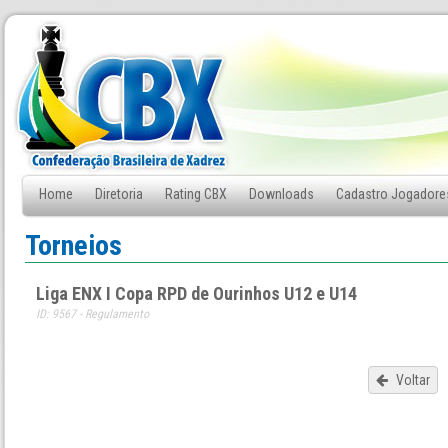
Home
Diretoria
Rating CBX
Downloads
Cadastro Jogadore
Fale Conosco
Torneios
Liga ENX I Copa RPD de Ourinhos U12 e U14
ID: 9567 - Regulamento
Voltar